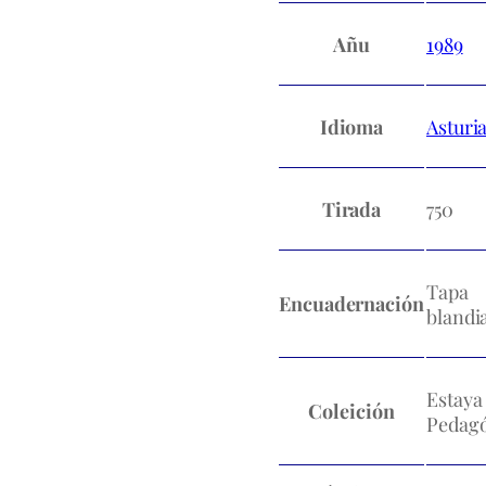
Añu
1989
Idioma
Asturi
Tirada
750
Tapa
Encuadernación
blandi
Estaya
Coleición
Pedagó