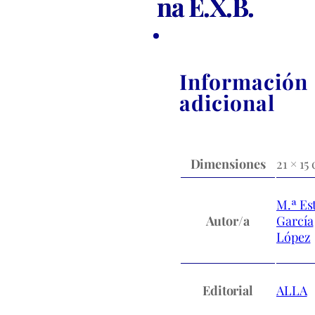
na E.X.B.
Información
adicional
Dimensiones
21 × 15
M.ª Es
Autor/a
García
López
Editorial
ALLA