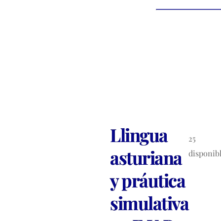
Llingua
25
asturiana
disponib
y práutica
simulativa