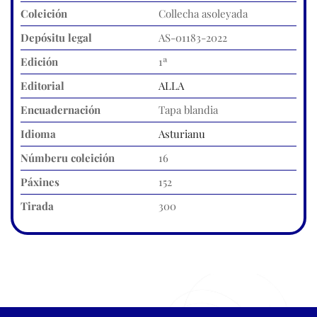
Coleición
Collecha asoleyada
Depósitu legal
AS-01183-2022
Edición
1ª
Editorial
ALLA
Encuadernación
Tapa blandia
Idioma
Asturianu
Númberu coleición
16
Páxines
152
Tirada
300