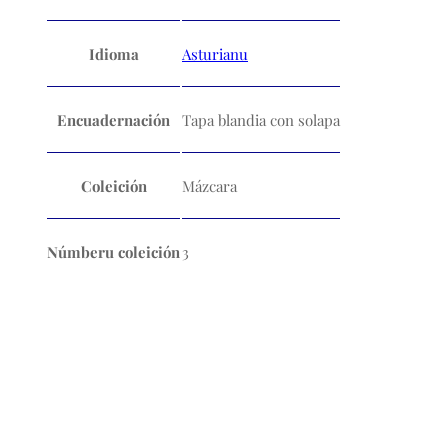
Idioma
Asturianu
Encuadernación
Tapa blandia con solapa
Coleición
Mázcara
Númberu coleición
3