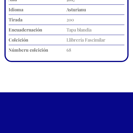
Idioma
Asturianu
Tirada
200
Encuadernación
Tapa blandia
Coleición
Llibrería Fascimilar
Númberu coleición
68