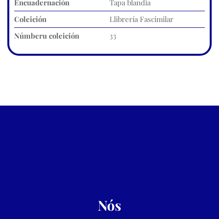
Encuadernación
Tapa blandia
Coleición
Llibrería Fascimilar
Númberu coleición
33
Nós