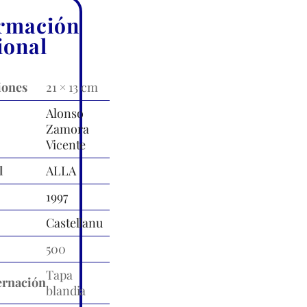
rmación
ional
iones
21 × 13 cm
Alonso
Zamora
Vicente
l
ALLA
1997
Castellanu
500
Tapa
rnación
blandia