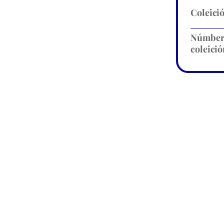
Coleici
Númbe
coleició