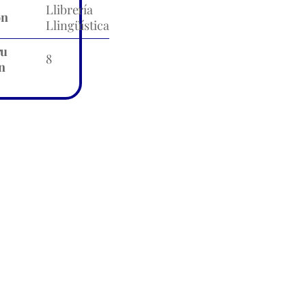
Llibrería
ón
Llingüística
ru
8
n