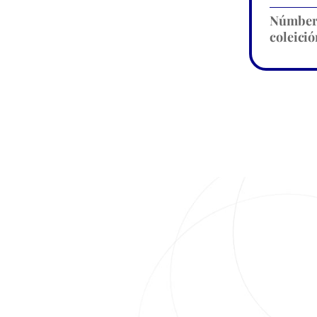
Númbe
coleició