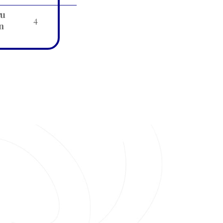
ru
4
n