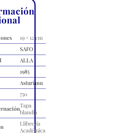
rmación
ional
iones
19 × 12 cm
SAFO
l
ALLA
1985
Asturianu
750
Tapa
rnación
blandia
Llibrería
ón
Académica