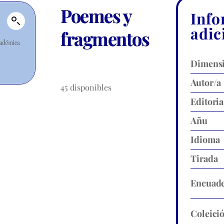
Poemes y
Info
adic
fragmentos
Dimens
Autor/a
45 disponibles
Editoria
Añu
Idioma
Tirada
Encuade
Coleici