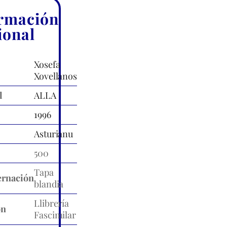
rmación
ional
Xosefa
Xovellanos
l
ALLA
1996
Asturianu
500
Tapa
rnación
blandia
Llibrería
ón
Fascimilar