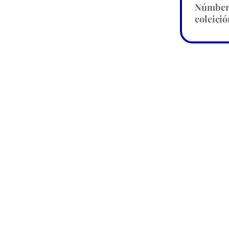
Númbe
coleició