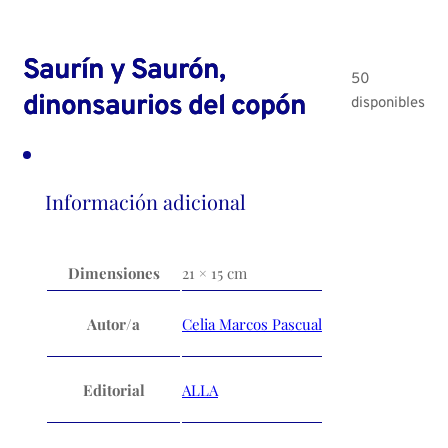
Saurín y Saurón,
50
dinonsaurios del copón
disponibles
Información adicional
Dimensiones
21 × 15 cm
Autor/a
Celia Marcos Pascual
Editorial
ALLA