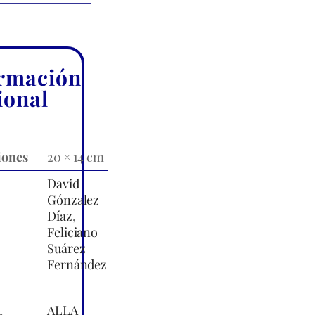
rmación
ional
iones
20 × 14 cm
David
Gónzalez
Díaz
,
Feliciano
Suárez
Fernández
ALLA