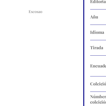
Editoria
Escosao
Añu
Idioma
Tirada
Encuade
Coleici
Númbe
coleició