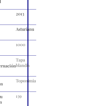
l
2013
Asturianu
1000
Tapa
blandia
rnación
Toponimia
ón
139
ru
n