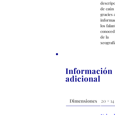
descripc
de caún
gracies a
informa
los falan
conoced
de la
xeografí
Información
adicional
Dimensiones
20 × 1