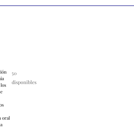
ción
50
ia
disponibles
los
de
os
n oral
na