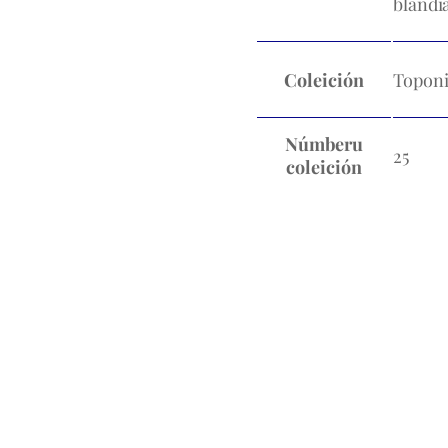
blandi
Coleición
Topon
Númberu
25
coleición