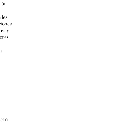
ión
 les
ciones
tes y
ores
a.
4 cm