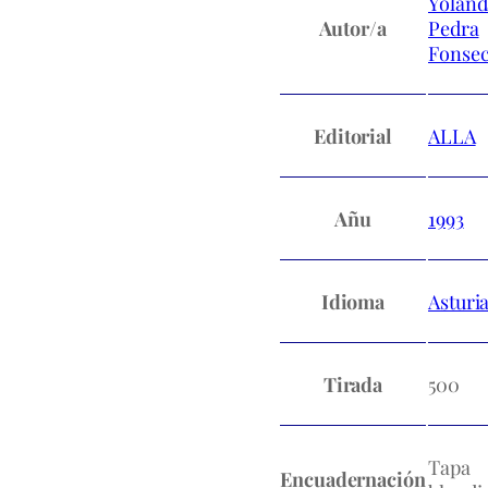
Yoland
Autor/a
Pedra
Fonse
Editorial
ALLA
Añu
1993
Idioma
Asturi
Tirada
500
Tapa
Encuadernación