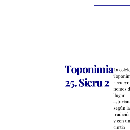
Toponimia
La colei
Toponim
25. Sieru 2
recueye 
nomes 
llugar
asturian
según la
tradició
y con u
curtia