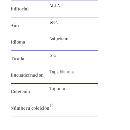
ALLA
Editorial
1993
Añu
Asturianu
Idioma
500
Tirada
Tapa blandia
Encuadernación
Toponimia
Coleición
26
Númberu coleición