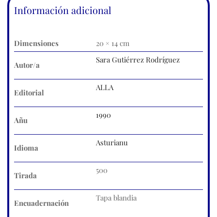
Información adicional
Dimensiones
20 × 14 cm
Sara Gutiérrez Rodríguez
Autor/a
ALLA
Editorial
1990
Añu
Asturianu
Idioma
500
Tirada
Tapa blandia
Encuadernación