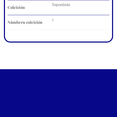
Toponimia
Coleición
3
Númberu coleición