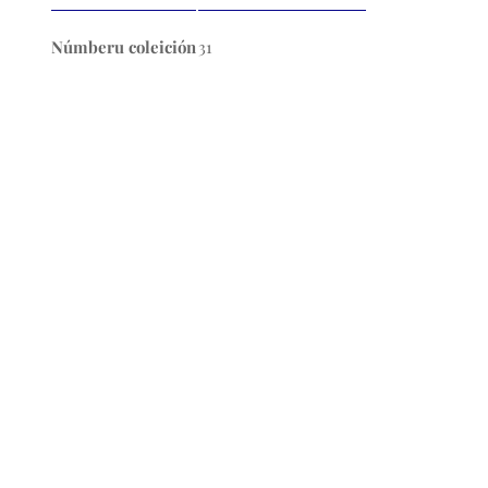
Númberu coleición
31
Nós
L'Academia de la Llingua Asturiana ye la
institución creada en 1980 pol Gobiernu d'Asturies