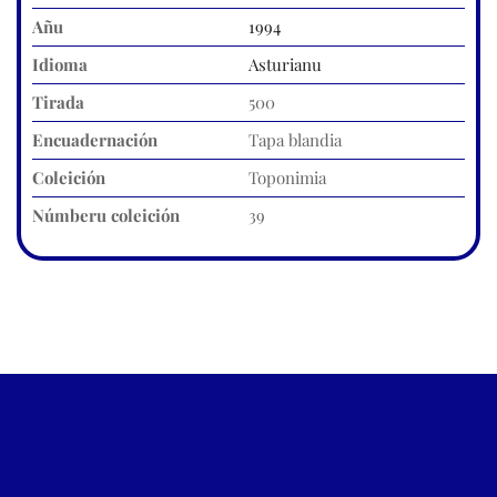
Añu
1994
Idioma
Asturianu
Tirada
500
Encuadernación
Tapa blandia
Coleición
Toponimia
Númberu coleición
39