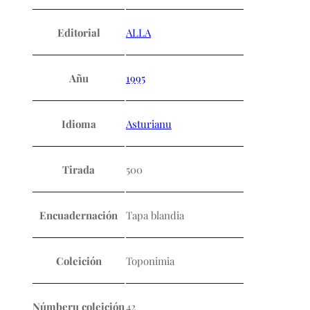
Editorial
ALLA
Añu
1995
Idioma
Asturianu
Tirada
500
Encuadernación
Tapa blandia
Coleición
Toponimia
Númberu coleición
42