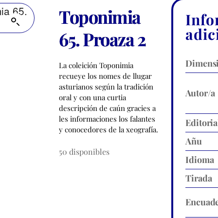
Toponimia
Info
adic
65. Proaza 2
Dimens
La coleición Toponimia
recueye los nomes de llugar
asturianos según la tradición
Autor/a
oral y con una curtia
descripción de caún gracies a
les informaciones los falantes
Editoria
y conocedores de la xeografía.
Añu
50 disponibles
Idioma
Tirada
Encuade