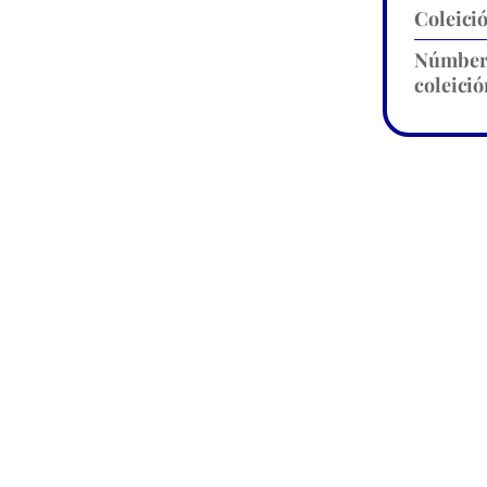
Coleici
Númbe
coleició