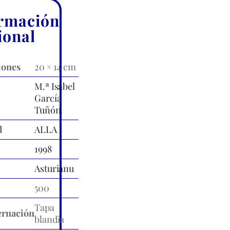
rmación
ional
iones
20 × 14 cm
M.ª Isabel
García
Tuñón
l
ALLA
1998
Asturianu
500
Tapa
rnación
blandia