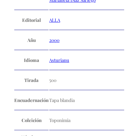
Marianela Díaz Sariego
Editorial
ALLA
Añu
2000
Idioma
Asturianu
Tirada
500
Encuadernación
Tapa blandia
Coleición
Toponimia