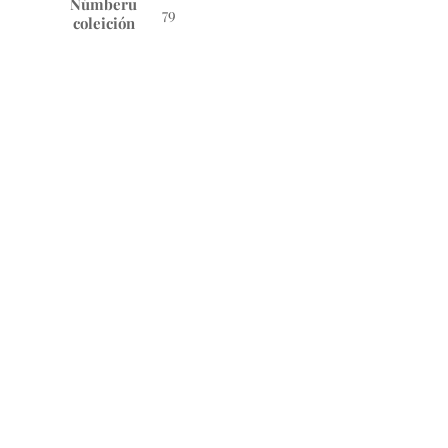
Númberu
79
coleición
Nós
L'Academia de la Llingua Asturiana ye la
institución creada en 1980 pol Gobiernu d'Asturies
pal estudiu, la promoción y la defensa del