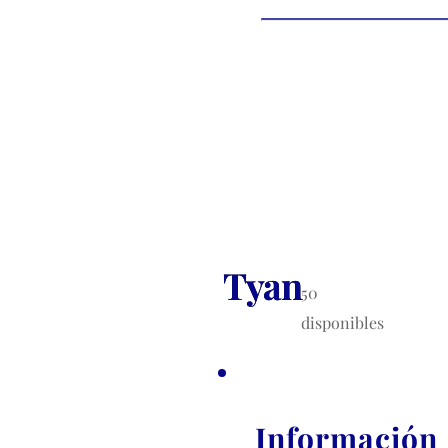
Tyan
50
disponibles
Información