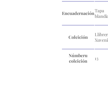
Tapa
Encuadernación
blandi
Llibrer
Coleición
Xuveni
Númberu
13
coleición