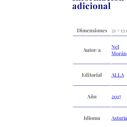
adicional
Dimensiones
21 × 13
Nel
Autor/a
Morán
Editorial
ALLA
Añu
2017
Idioma
Asturi