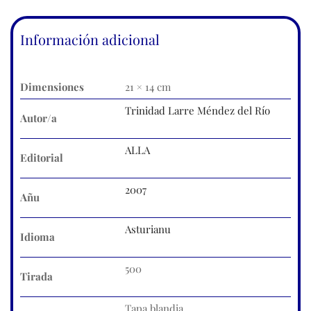
Información adicional
Dimensiones
21 × 14 cm
Trinidad Larre Méndez del Río
Autor/a
ALLA
Editorial
2007
Añu
Asturianu
Idioma
500
Tirada
Tapa blandia