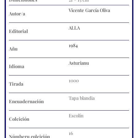
Vicente García Oliva
Autor/a
ALLA
Editorial
1984
Añu
Asturianu
Idioma
1000
Tirada
Tapa blandia
Encuadernación
Escolín
Coleición
16
Númberu coleición