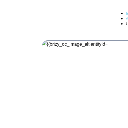
I
A
U