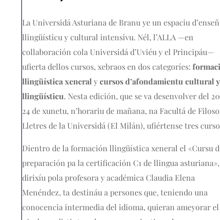
La Universidá Asturiana de Branu ye un espaciu d’ense
llingüísticu y cultural intensivu. Nél, l’ALLA —en
collaboración cola Universidá d’Uviéu y el Principáu—
ufierta dellos cursos, xebraos en dos categoríes:
formac
llingüística xeneral
y
cursos d’afondamientu cultural y
llingüísticu
. Nesta edición, que se va desenvolver del 20
24 de xunetu, n’horariu de mañana, na Facultá de Filoso
Lletres de la Universidá (El Milán), ufiértense tres curso
Dientro de la formación llingüística xeneral el «Cursu d
preparación pa la certificación C1 de llingua asturiana»,
dirixíu pola profesora y académica Claudia Elena
Menéndez, ta destináu a persones que, teniendo una
conocencia intermedia del idioma, quieran ameyorar el