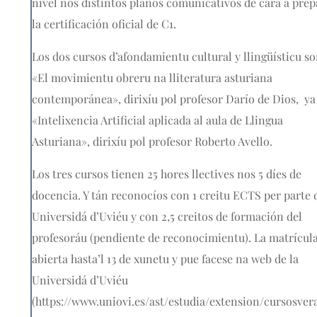
nivel nos distintos planos comunicativos de cara a prep
la certificación oficial de C1.
Los dos cursos d’afondamientu cultural y llingüísticu s
«El movimientu obreru na lliteratura asturiana
contemporánea», dirixíu pol profesor Darío de Dios, ya
«Intelixencia Artificial aplicada al aula de Llingua
Asturiana», dirixíu pol profesor Roberto Avello.
Los tres cursos tienen 25 hores llectives nos 5 díes de
docencia. Y tán reconocíos con 1 creitu ECTS per parte 
Universidá d’Uviéu y con 2,5 creitos de formación del
profesoráu (pendiente de reconocimientu). La matrícula
abierta hasta’l 13 de xunetu y pue facese na web de la
Universidá d’Uviéu
(
https://www.uniovi.es/ast/estudia/extension/cursosver