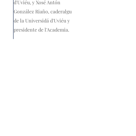
d'Uviéu, y Xosé Antón
González Riaño, caderalgu
de la Universidá d'Uviéu y
presidente de l'Academia.
Nós
L'Academia de la Llingua Asturiana ye la