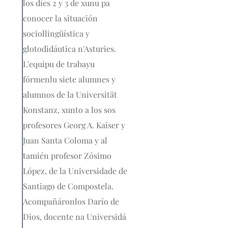
los díes 2 y 3 de xunu pa
conocer la situación
sociollingüística y
glotodidáutica n'Asturies.
L'equipu de trabayu
fórmenlu siete alumnes y
alumnos de la Universität
Konstanz, xunto a los sos
profesores Georg A. Kaiser y
Juan Santa Coloma y al
tamién profesor Zósimo
López, de la Universidade de
Santiago de Compostela.
Acompañáronlos Darío de
Dios, docente na Universidá