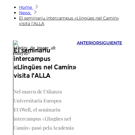
Home
News
El seminariu intercampus «Llingües nel Camín»
visita l’ALLA
ANTERIOR
SIGUIENTE
El seminariu
intercampus
«Llingües nel Camín»
visita l'ALLA
Nel marcu de l'Alianza
Universitaria Europea
EUiWell, el seminariu
intercampus «Llingües nel
Camín» pasó pela Academia