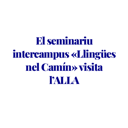
El seminariu
intercampus «Llingües
nel Camín» visita
l’ALLA