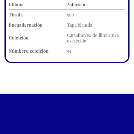
Idioma
Asturianu
Tirada
500
Encuadernación
Tapa blandia
Cartafueyos de lliteratura
Coleición
escaecida
Númberu coleición
91