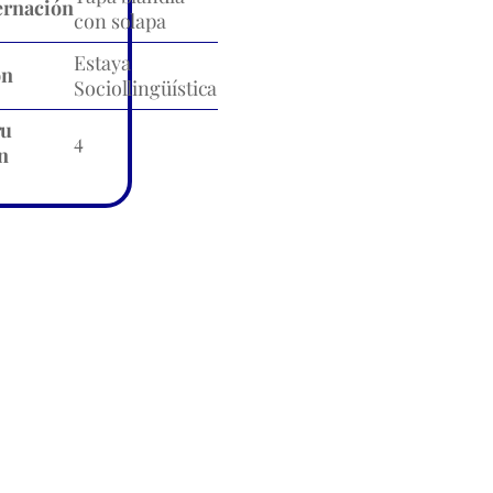
rnación
con solapa
Estaya
ón
Sociollingüística
ru
4
n