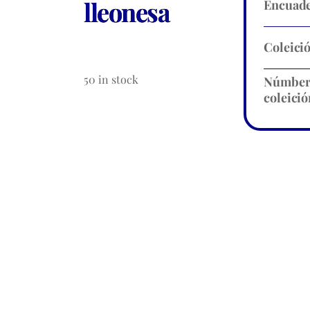
lleonesa
Encuade
Coleici
50 in stock
Númbe
coleició