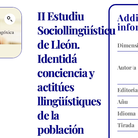
II Estudiu
Addi
info
Sociollingüísticu
de Lleón.
Dimens
Identidá
Autor/a
conciencia y
actitúes
Editoria
llingüístiques
Añu
de la
Idioma
Tirada
población