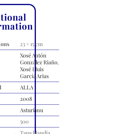
tional
rmation
ions
23 × 15 cm
Xosé Antón
González Riaño
,
Xosé Lluis
García Arias
l
ALLA
2008
Asturianu
500
Tapa blandia