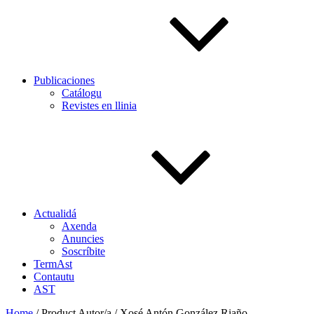
Publicaciones
Catálogu
Revistes en llinia
Actualidá
Axenda
Anuncies
Soscríbite
TermAst
Contautu
AST
Home
/ Product Autor/a / Xosé Antón González Riaño