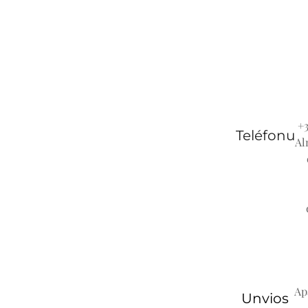
+3
Teléfonu
Al
Ap
Unvios