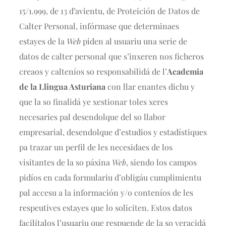
15/1.999, de 13 d’avientu, de Proteición de Datos de
Calter Personal, infórmase que determinaes
estayes de la
Web
piden al usuariu una serie de
datos de calter personal que s’inxeren nos ficheros
creaos y calteníos so responsabilidá de l’
Academia
de la Llingua Asturiana
con llar enantes dichu y
que la so finalidá ye xestionar toles xeres
necesaries pal desendolque del so llabor
empresarial, desendolque d’estudios y estadístiques
pa trazar un perfil de les necesidaes de los
visitantes de la so páxina
Web
, siendo los campos
pidíos en cada formulariu d’obligáu cumplimientu
pal accesu a la información y/o conteníos de les
respeutives estayes que lo soliciten. Estos datos
facilítalos l’usuariu que respuende de la so veracidá