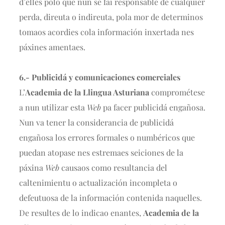
d’elles polo que nun se fai responsable de cualquier
perda, direuta o indireuta, pola mor de determinos
tomaos acordies cola información inxertada nes
páxines amentaes.
6.- Publicidá y comunicaciones comerciales
L’
Academia de la Llingua Asturiana
comprométese
a nun utilizar esta
Web
pa facer publicidá engañosa.
Nun va tener la considerancia de publicidá
engañosa los errores formales o numbéricos que
puedan atopase nes estremaes seiciones de la
páxina
Web
causaos como resultancia del
caltenimientu o actualización incompleta o
defeutuosa de la información contenida naquelles.
De resultes de lo indicao enantes,
Academia de la