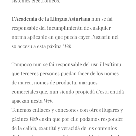
sistemes electrónicos.
L’
Academia de la Llingua Asturiana
nun se fai
responsable del incumplimientu de cualquier
norma aplicable en que pueda cayer l’usuariu nel
so accesu a esta páxina
Web
.
Tampoco nun se fai responsable del usu illexítimu
que terceres persones puedan facer de los nomes
de marca, nomes de productu, marques
comerciales que, nun siendo propiedá d’esta entidá
apaezan nesta
Web
.
Tenemos enllaces y conexones con otros llugares y
páxines
Web
ensin que por ello podamos responder
de la calidá, exautitú y veracidá de los conteníos