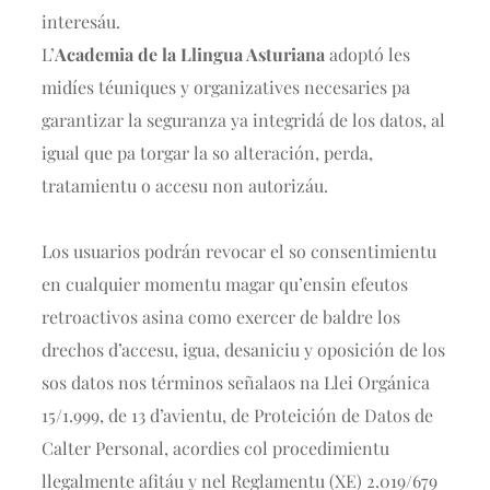
interesáu.
L’
Academia de la Llingua Asturiana
adoptó les
midíes téuniques y organizatives necesaries pa
garantizar la seguranza ya integridá de los datos, al
igual que pa torgar la so alteración, perda,
tratamientu o accesu non autorizáu.
Los usuarios podrán revocar el so consentimientu
en cualquier momentu magar qu’ensin efeutos
retroactivos asina como exercer de baldre los
drechos d’accesu, igua, desaniciu y oposición de los
sos datos nos términos señalaos na Llei Orgánica
15/1.999, de 13 d’avientu, de Proteición de Datos de
Calter Personal, acordies col procedimientu
llegalmente afitáu y nel Reglamentu (XE) 2.019/679