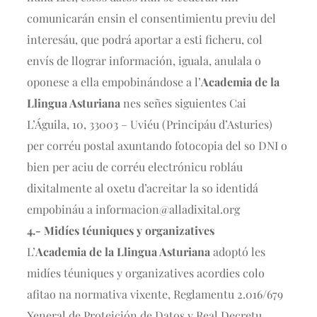
comunicarán ensin el consentimientu previu del
interesáu, que podrá aportar a esti ficheru, col
envís de llograr información, iguala, anulala o
oponese a ella empobinándose a l’
Academia de la
Llingua Asturiana
nes señes siguientes Cai
L’Águila, 10, 33003 – Uviéu (Principáu d’Asturies)
per corréu postal axuntando fotocopia del so DNI o
bien per aciu de corréu electrónicu robláu
dixitalmente al oxetu d’acreitar la so identidá
empobináu a informacion@alladixital.org
4.- Midíes téuniques y organizatives
L’
Academia de la Llingua Asturiana
adoptó les
midíes téuniques y organizatives acordies colo
afitao na normativa vixente, Reglamentu 2.016/679
Xeneral de Proteición de Datos y Real Decretu