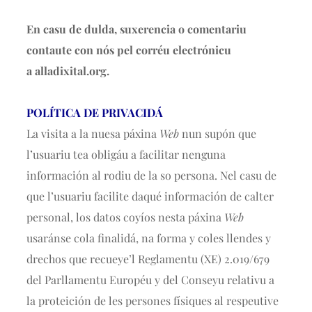
En casu de dulda, suxerencia o comentariu
contaute con nós pel corréu electrónicu
a alladixital.org.
POLÍTICA DE PRIVACIDÁ
La visita a la nuesa páxina
Web
nun supón que
l’usuariu tea obligáu a facilitar nenguna
información al rodiu de la so persona. Nel casu de
que l’usuariu facilite daqué información de calter
personal, los datos coyíos nesta páxina
Web
usaránse cola finalidá, na forma y coles llendes y
drechos que recueye’l Reglamentu (XE) 2.019/679
del Parllamentu Européu y del Conseyu relativu a
la proteición de les persones físiques al respeutive