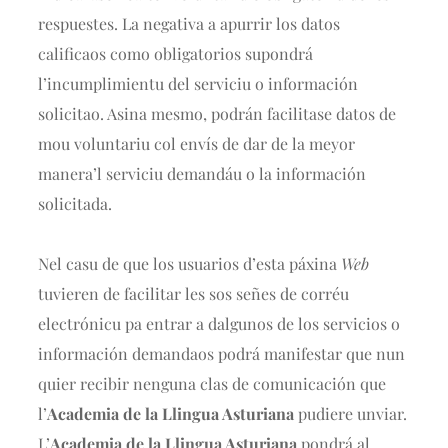
respuestes. La negativa a apurrir los datos
calificaos como obligatorios supondrá
l’incumplimientu del serviciu o información
solicitao. Asina mesmo, podrán facilitase datos de
mou voluntariu col envís de dar de la meyor
manera’l serviciu demandáu o la información
solicitada.
Nel casu de que los usuarios d’esta páxina
Web
tuvieren de facilitar les sos señes de corréu
electrónicu pa entrar a dalgunos de los servicios o
información demandaos podrá manifestar que nun
quier recibir nenguna clas de comunicación que
l’
Academia de la Llingua Asturiana
pudiere unviar.
L’
Academia de la Llingua Asturiana
pondrá al