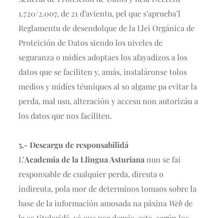
1.720/2.007, de 21 d’avientu, pel que s’aprueba’l
Reglamentu de desendolque de la Llei Orgánica de
Proteición de Datos siendo los niveles de
seguranza o midíes adoptaes los afayadizos a los
datos que se faciliten y, amás, instaláronse tolos
medios y midíes téuniques al so algame pa evitar la
perda, mal usu, alteración y accesu non autorizáu a
los datos que nos faciliten.
5.- Descargu de responsabilidá
L’
Academia de la Llingua Asturiana
nun se fai
responsable de cualquier perda, direuta o
indireuta, pola mor de determinos tomaos sobre la
base de la información amosada na páxina
Web
de
la so titularidá, yá que por demás, esta, según los