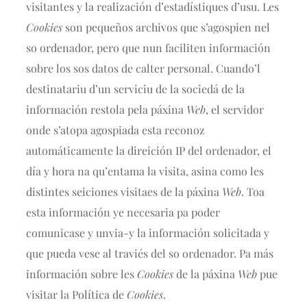
visitantes y la realización d’estadístiques d’usu. Les
Cookies
son pequeños archivos que s’agospien nel
so ordenador, pero que nun faciliten información
sobre los sos datos de calter personal. Cuando’l
destinatariu d’un serviciu de la sociedá de la
información restola pela páxina
Web
, el servidor
onde s’atopa agospiada esta reconoz
automáticamente la direición IP del ordenador, el
día y hora na qu’entama la visita, asina como les
distintes seiciones visitaes de la páxina
Web
. Toa
esta información ye necesaria pa poder
comunicase y unvia-y la información solicitada y
que pueda vese al traviés del so ordenador. Pa más
información sobre les
Cookies
de la páxina
Web
pue
visitar la Política de
Cookies
.