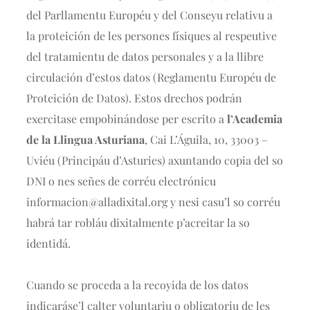
del Parllamentu Européu y del Conseyu relativu a
la proteición de les persones físiques al respeutive
del tratamientu de datos personales y a la llibre
circulación d’estos datos (Reglamentu Européu de
Proteición de Datos). Estos drechos podrán
exercitase empobinándose per escrito a
l’Academia
de la Llingua Asturiana
, Cai L’Águila, 10, 33003 –
Uviéu (Principáu d’Asturies) axuntando copia del so
DNI o nes señes de corréu electrónicu
informacion@alladixital.org
y nesi casu’l so corréu
habrá tar robláu dixitalmente p’acreitar la so
identidá.
Cuando se proceda a la recoyida de los datos
indicaráse’l calter voluntariu o obligatoriu de les