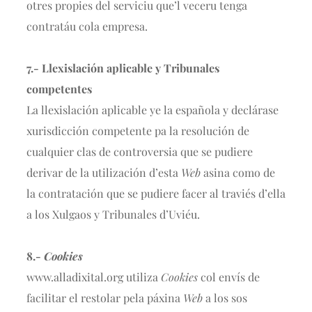
otres propies del serviciu que’l veceru tenga
contratáu cola empresa.
7.- Llexislación aplicable y Tribunales
competentes
La llexislación aplicable ye la española y declárase
xurisdicción competente pa la resolución de
cualquier clas de controversia que se pudiere
derivar de la utilización d’esta
Web
asina como de
la contratación que se pudiere facer al traviés d’ella
a los Xulgaos y Tribunales d’Uviéu.
8.-
Cookies
www.
alladixital.org
utiliza
Cookies
col envís de
facilitar el restolar pela páxina
Web
a los sos