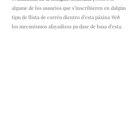
algame de los usuarios que s’inscribieren en dalgún
tipu de llista de corréu dientro d’esta páxina
Web
los mecanismos afayadizos pa dase de baxa d’esta.
Nós
L'Academia de la Llingua Asturiana ye la
institución creada en 1980 pol Gobiernu d'Asturies
pal estudiu, la promoción y la defensa del
asturianu y l’eonaviegu.