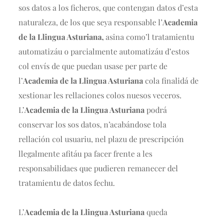
sos datos a los ficheros, que contengan datos d’esta
naturaleza, de los que seya responsable l’
Academia
de la Llingua Asturiana,
asina como’l tratamientu
automatizáu o parcialmente automatizáu d’estos
col envís de que puedan usase per parte de
l’
Academia de la Llingua Asturiana
cola finalidá de
xestionar les rellaciones colos nuesos veceros.
L’
Academia de la Llingua Asturiana
podrá
conservar los sos datos, n’acabándose tola
rellación col usuariu, nel plazu de prescripción
llegalmente afitáu pa facer frente a les
responsabilidaes que pudieren remanecer del
tratamientu de datos fechu.
L’
Academia de la Llingua Asturiana
queda