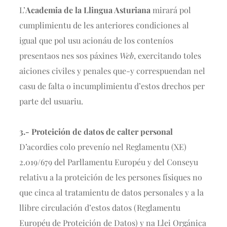
L’
Academia de la Llingua Asturiana
mirará pol
cumplimientu de les anteriores condiciones al
igual que pol usu acionáu de los conteníos
presentaos nes sos páxines
Web
, exercitando toles
aiciones civiles y penales que-y correspuendan nel
casu de falta o incumplimientu d’estos drechos per
parte del usuariu.
3.- Proteición de datos de calter personal
D’acordies colo prevenío nel Reglamentu (XE)
2.019/679 del Parllamentu Européu y del Conseyu
relativu a la proteición de les persones físiques no
que cinca al tratamientu de datos personales y a la
llibre circulación d’estos datos (Reglamentu
Européu de Proteición de Datos) y na Llei Orgánica