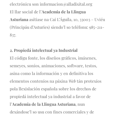
electrónicu son
informacion@alladixital.org
El llar social de l’
Academia de la Llingua
Asturiana
asítiase na Cai L’Águila, 10, 33003 – Uviéu
(Principáu d’Asturies) siendo’l so teléfonu: 985-211-
837.
2. Propiedá intelectual ya Industrial
El códigu fonte, los diseños gráficos, imáxenes,
semeyes, soníos, animaciones, software, testos,
asina como la información y en definitiva los
elementos conteníos na páxina
Web
tán protexíos
pola llexislación española sobre los drechos de
propiedá intelectual ya industrial a favor de
l’
Academia de la Llingua Asturiana
, nun
dexándose’l so usu con fines comerciales y de