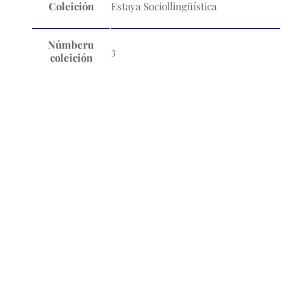
Coleición
Estaya Sociollingüística
Númberu
3
coleición
Nós
L'Academia de la Llingua Asturiana ye la