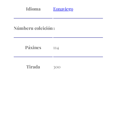
Idioma
Eonaviego
Númberu coleición
1
Páxines
114
Tirada
300