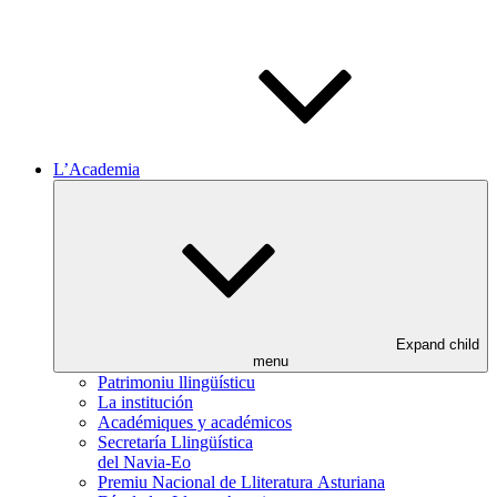
L’Academia
Expand child
menu
Patrimoniu llingüísticu
La institución
Académiques y académicos
Secretaría Llingüística
del Navia-Eo
Premiu Nacional de Lliteratura Asturiana