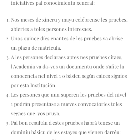
iniciatives pal conocimientu xeneral:
Nos meses de xineru y mayu celébrense les pruebes,
abiertes a toles persones interesaes.
Unos quince díes enantes de les pruebes va abrise
un plazu de matrícula.
A les persones declaraes aptes nes pruebes citaes,
l'Academia va da-yos un documentu onde s'afite la
conocencia nel nivel 1 o básicu según calces siguíos
por esta Institución.
Les persones que nun superen les pruebes del nivel
1 podrán presentase a nueves convocatories toles
vegaes que-yos pruya.
Pal bon resultáu d'estes pruebes habrá tenese un
dominiu básicu de les estayes que vienen darréu: