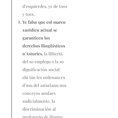
d’esquierdes, ye de toos
y toes.
Ye falso que col marcu
xurídicu actual se
garanticen los
derechos llingüísticos
n’Asturies,
la llibertá
del so emplegu o la so
dignificación social:
ehí tán les ordenances
d’usu del asturianu nos
conceyos anulaes
xudicialmente, la
discriminación al
profesoráu de llingua