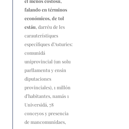
el menos costosu,
falando en términos
económicos, de tol
estáu
, darréu de les
carauterístiques
específiques d’Asturies:
comunidá
uniprovincial (un solu
parllamentu y ensin
diputaciones
provinciales), 1 millón
d’habitantes, namás 1
Universidá, 78
conceyos y presencia
de mancomunidaes,