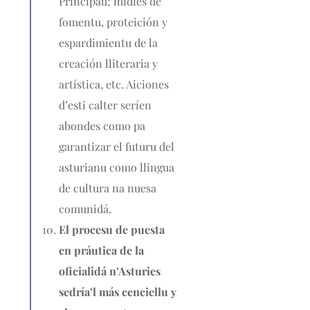
Principáu; midíes de
fomentu, proteición y
espardimientu de la
creación lliteraria y
artística, etc. Aiciones
d’esti calter seríen
abondes como pa
garantizar el futuru del
asturianu como llingua
de cultura na nuesa
comunidá.
El procesu de puesta
en práutica de la
oficialidá n’Asturies
sedría’l más cenciellu y