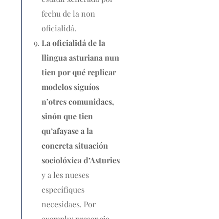
fechu de la non
oficialidá.
La oficialidá de la
llingua asturiana nun
tien por qué replicar
modelos siguíos
n’otres comunidaes,
sinón que tien
qu’afayase a la
concreta situación
sociolóxica d’Asturies
y a les nueses
específiques
necesidaes. Por
exemplu: presencia