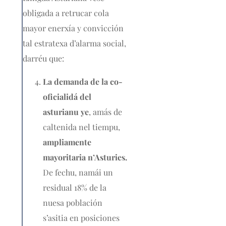
obligada a retrucar cola
mayor enerxía y convicción
tal estratexa d’alarma social,
darréu que:
La demanda de la co-
oficialidá del
asturianu ye
, amás de
caltenida nel tiempu,
ampliamente
mayoritaria n’Asturies.
De fechu, namái un
residual 18% de la
nuesa población
s’asitia en posiciones