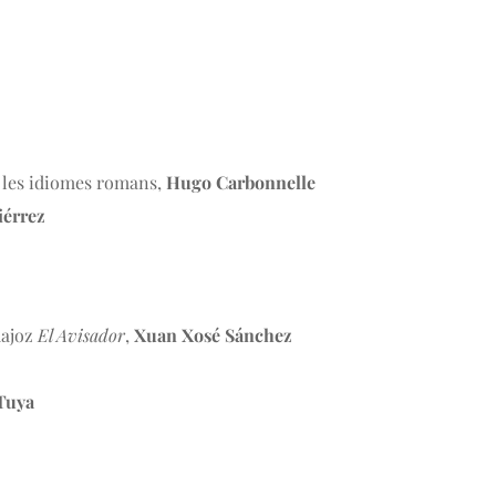
s les idiomes romans,
Hugo Carbonnelle
iérrez
dajoz
El Avisador
,
Xuan Xosé Sánchez
Tuya