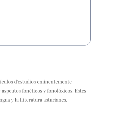
rtículos d'estudios eminentemente
 aspeutos fonéticos y fonolóxicos. Estes
ngua y la lliteratura asturianes.