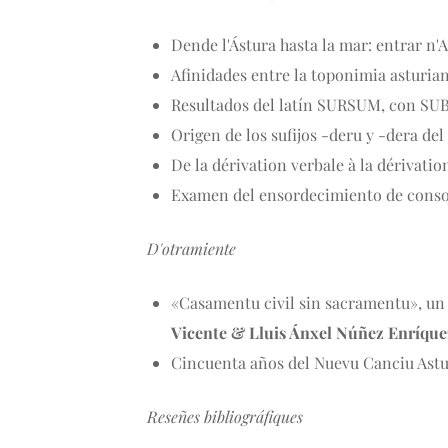
Dende l'Ástura hasta la mar: entrar n'A
Afinidades entre la toponimia asturia
Resultados del latín SURSUM, con SUB
Origen de los sufijos -deru y -dera del
De la dérivation verbale à la dérivati
Examen del ensordecimiento de conson
D'otramiente
­«Casamentu civil sin sacramentu», un 
Vicente & Lluis Ánxel Núñez Enríque
Cincuenta años del Nuevu Canciu Astur
Reseñes bibliográfiques