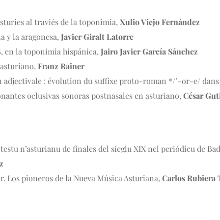
sturies al traviés de la toponimia,
Xulio Viejo Fernández
na y la aragonesa,
Javier Giralt Latorre
, en la toponimia hispánica,
Jairo Javier García Sánchez
 asturiano,
Franz Rainer
on adjectivale : évolution du suffixe proto-roman */ˈ-or-e/ dan
antes oclusivas sonoras postnasales en asturiano,
César Gut
testu n’asturianu de finales del sieglu XIX nel periódicu de Ba
z
. Los pioneros de la Nueva Música Asturiana,
Carlos Rubiera 