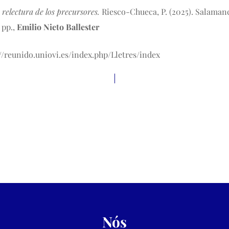
 relectura de los precursores.
Riesco-Chueca, P. (2025). Salaman
 pp.,
Emilio Nieto Ballester
://reunido.uniovi.es/index.php/Lletres/index
Nós