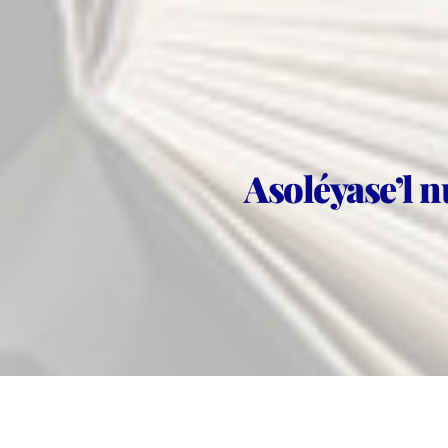
Asoléyase’l n