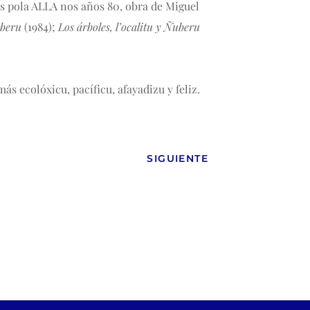
os pola ALLA nos años 80, obra de Miguel
uberu
(1984);
Los árboles, l’ocalitu y Ñuberu
s ecolóxicu, pacíficu, afayadizu y feliz.
SIGUIENTE