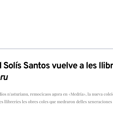
Solís Santos vuelve a les llib
ru
díos n'asturianu,
remocicaos
agora en «Medría», la nueva colei
es llibreríes les obres coles que medraron delles xeneraciones 