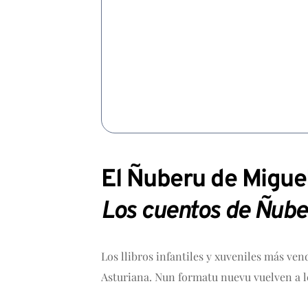
El Ñuberu de Miguel 
Los cuentos de Ñube
Los llibros infantiles y xuveniles más ven
Asturiana. Nun formatu
nuevu
vuelven a l