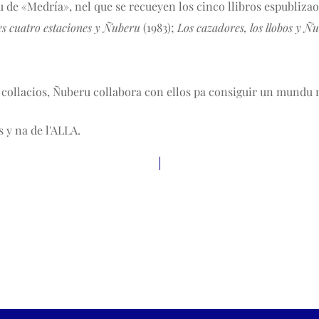
 de «Medría», nel que se recueyen los cinco llibros espubliza
es cuatro estaciones y Ñuberu
(1983);
Los cazadores, los llobos y Ñ
collacios, Ñuberu collabora con ellos pa consiguir un mundu má
s y na de l'ALLA.