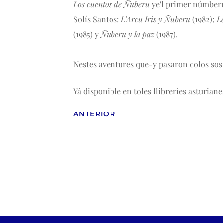
Los cuentos de Ñuberu
ye'l primer númberu
Solís Santos:
L’Arcu Iris y Ñuberu
(1982);
L
(1985) y
Ñuberu y la paz
(1987).
Nestes aventures que-y pasaron colos sos 
Yá disponible en toles llibreríes asturiane
ANTERIOR