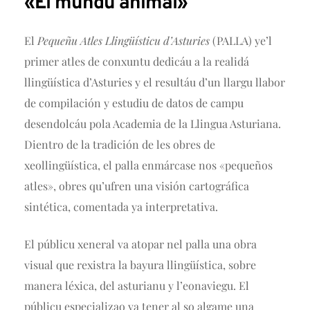
«El mundu animal»
El
Pequeñu Atles Llingüísticu d’Asturies
(PALLA) ye’l
primer atles de conxuntu dedicáu a la realidá
llingüística d’Asturies y el resultáu d’un llargu llabor
de compilación y estudiu de datos de campu
desendolcáu pola Academia de la Llingua Asturiana.
Dientro de la tradición de les obres de
xeollingüística, el palla enmárcase nos «pequeños
atles», obres qu’ufren una visión cartográfica
sintética, comentada ya interpretativa.
El públicu xeneral va atopar nel palla una obra
visual que rexistra la bayura llingüística, sobre
manera léxica, del asturianu y l’eonaviegu. El
públicu especializao va tener al so algame una