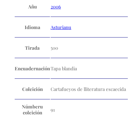
Añu
2006
Idioma
Asturianu
Tirada
500
Encuadernación
Tapa blandia
Coleición
Cartafueyos de lliteratura escaecida
Númberu
91
coleición