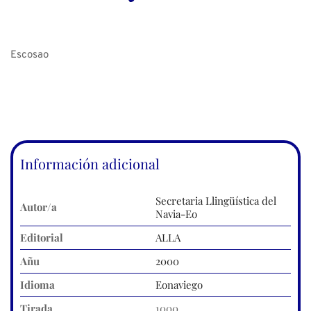
Escosao
Información adicional
Secretaria Llingüística del
Autor/a
Navia-Eo
Editorial
ALLA
Añu
2000
Idioma
Eonaviego
Tirada
1000