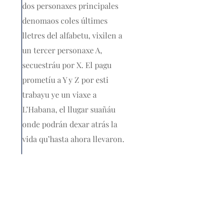
dos personaxes principales
denomaos coles últimes
lletres del alfabetu, vixilen a
un tercer personaxe A,
secuestráu por X. El pagu
prometíu a Y y Z por esti
trabayu ye un viaxe a
L’Habana, el llugar suañáu
onde podrán dexar atrás la
vida qu’hasta ahora llevaron.