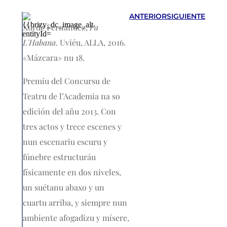
ANTERIOR
SIGUIENTE
Xurde Fernández,
Pa
L'Habana
. Uviéu, ALLA, 2016.
«Mázcara» nu 18.
Premiu del Concursu de
Teatru de l’Academia na so
edición del añu 2013. Con
tres actos y trece escenes y
nun escenariu escuru y
fúnebre estructuráu
físicamente en dos niveles,
un suétanu abaxo y un
cuartu arriba, y siempre nun
ambiente afogadizu y mísere,