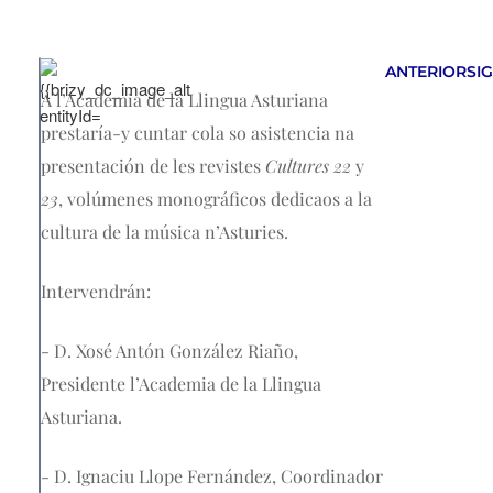
ANTERIOR
SI
A l’Academia de la Llingua Asturiana
prestaría-y cuntar cola so asistencia na
presentación de les revistes
Cultures 22
y
23
, volúmenes monográficos dedicaos a la
cultura de la música n’Asturies.
Intervendrán:
- D. Xosé Antón González Riaño,
Presidente l’Academia de la Llingua
Asturiana.
- D. Ignaciu Llope Fernández, Coordinador