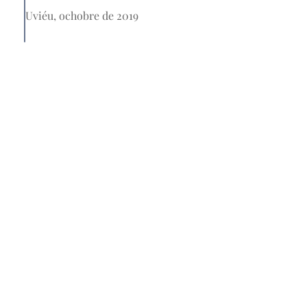
Uviéu, ochobre de 2019
Nós
L'Academia de la Llingua Asturiana ye la institución
creada en 1980 pol Gobiernu d'Asturies pal estudiu,
la promoción y la defensa del asturianu y
l’eonaviegu.