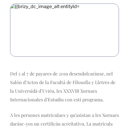
Del 5 al 7 de payares de 2019 desendolcaránse, nel
Salón d’Actos de la Facultá de Filosofía y Lletres de
la Universidá d’Uviéu, les XXXVIII Xornaes
Internacionales d’Estudiu con esti
programa
.
A les persones matriculaes y qu’asistan a les Xornaes
daráse-yos un certificáu acreitativu. La matrícula