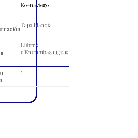
Eo-naviego
Tapa blandia
rnación
Llibros
d'Entrambasauguas
ón
1
ru
n