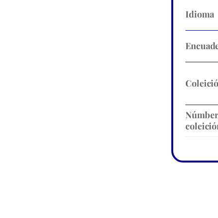
Idioma
Encuade
Coleici
Númbe
coleició