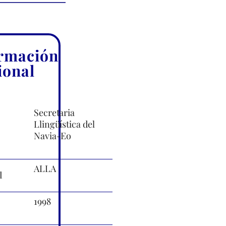
rmación
ional
Secretaria
Llingüística del
Navia-Eo
ALLA
l
1998