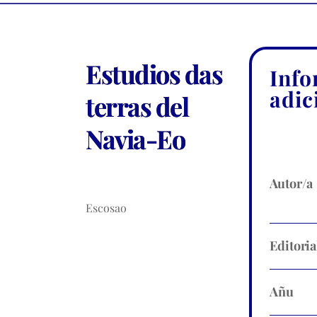
Estudios das
Info
adic
terras del
Navia-Eo
Autor/a
Escosao
Editoria
Añu