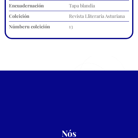
Encuadernación
Tapa blandia
Coleición
Revista Lliteraria Asturiana
Númberu coleición
13
Nós