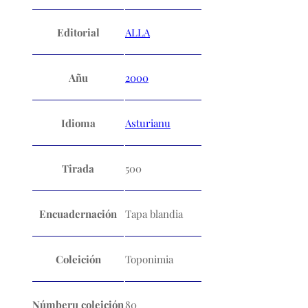
Editorial
ALLA
Añu
2000
Idioma
Asturianu
Tirada
500
Encuadernación
Tapa blandia
Coleición
Toponimia
Númberu coleición
80