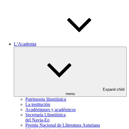
L’Academia
Expand child
menu
Patrimoniu llingüísticu
La institución
Académiques y académicos
Secretaría Llingüística
del Navia-Eo
Premiu Nacional de Lliteratura Asturiana