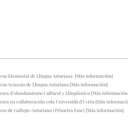
rsu Elemental de Llingua Asturiana [
Más información
]
rsu Avanzáu de Llingua Asturiana [
Más información
]
rsos d'Afondamientu Cultural y Llingüísticu [
Más información
rsos en collaboración cola Universidá d'Uviéu [
Más informaci
rso de Gallego-Asturiano (Primeira Fase) [
Más información
]