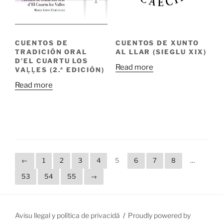
CUENTOS DE XUNTO
CUENTOS DE
AL LLAR (SIEGLU XIX)
TRADICIÓN ORAL
D’EL CUARTU LOS
Read more
VAḶḶES (2.ª EDICIÓN)
Read more
←
1
2
3
4
5
6
7
8
…
53
54
55
→
Avisu llegal y política de privacidá
Proudly powered by