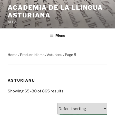
Skip
ACADEMIA DE LA LLINGUA
to
ASTURIANA
content
ALLA
Menu
Home
/ Product Idioma /
Asturianu
/ Page 5
ASTURIANU
Showing 65–80 of 865 results