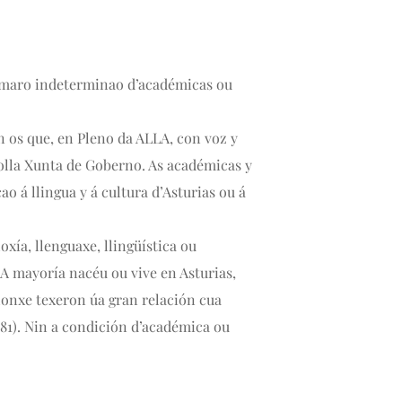
úmaro indeterminao d’académicas ou
 os que, en Pleno da ALLA, con voz y
olla Xunta de Goberno. As académicas y
 á llingua y á cultura d’Asturias ou á
xía, llenguaxe, llingüística ou
 A mayoría nacéu ou vive en Asturias,
lonxe texeron úa gran relación cua
981). Nin a condición d’académica ou