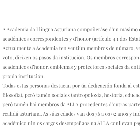
A Academia da Llingua Asturiana compoñeráse d’un másimo 
académicos correspondentes y d’honor (artículo 4.1 dos Esta
Actualmente a Academia ten ventiún membros de númaro, vent
voto, dirixen os pasos da institución. Os membros correspon
académicos d’honor, emblemas y protectores sociales da entid
propia institución.
Todas estas personas destacan por úa dedicación fonda al estud
filosofía), peró tamén sociales (antropoloxía, hestoria, educ
peró tamén hai membros da ALLA procedentes d’outras partes 
realidá asturiana. As súas edades van dos 36 a os 92 anos y i
académico nin os cargos desempeñaos na ALLA conllevan p