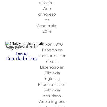
d’Uviéu.
Ano
d’ingreso
na
Academia:
2014
Xixón, 1970
Vicepresidente
Esperto en
David
transformación
Guardado Diez
dixital.
Llicenciao en
Filoloxía
Inglesa y
Especialista en
Filoloxía
Asturiana.
Ano d’ingreso