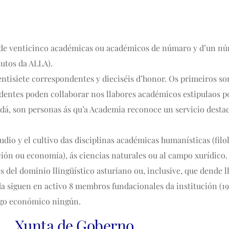
de venticinco académicas ou académicos de númaro y d’un n
tutos da ALLA).
isiete correspondentes y dieciséis d’honor. Os primeiros son
dentes poden collaborar nos llabores académicos estipulaos p
á, son personas ás qu’a Academia reconoce un servicio destacao
io y el cultivo das disciplinas académicas humanísticas (filolo
ación ou economía), ás ciencias naturales ou al campo xurídico.
del dominio llingüístico asturiano ou, inclusive, que dende l
nda siguen en activo 8 membros fundacionales da institución (1
ago económico ningún.
Xunta de Goberno