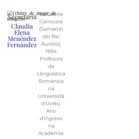
La Güeria
Secretaria
Carrocera
Claudia
(Samartín
Elena
del Rei
Menéndez
Fernández
Aurelio),
1994
Profesora
de
Llingüística
Románica
na
Universidá
d'Uviéu.
Ano
d’ingreso
na
Academia: