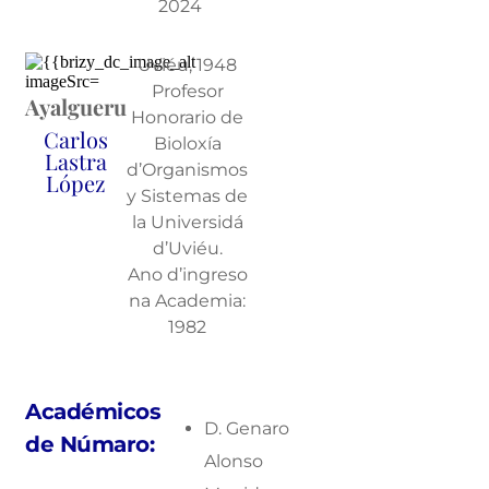
2024
Uviéu, 1948
Profesor
Ayalgueru
Honorario de
Carlos
Bioloxía
Lastra
d’Organismos
López
y Sistemas de
la Universidá
d’Uviéu.
Ano d’ingreso
na Academia:
1982
Académicos
D. Genaro
de Númaro:
Alonso