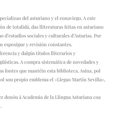
pecializao del asturiano y el eonaviego. A este 
 de totalidá, das lliteraturas feitas en asturiano 
d’estudios sociales y culturales d’Asturias. Por 
en espoxigue y revisión constantes. 
ncia y dalgús títulos lliterarios y 
ngüísticas. A compra sistemática de novedades y 
as fontes que mantéin esta biblioteca. Asina, pol 
col sou propio emblema el «Llegao Martín Sevilla», 
ez donóu á Academia de la Llingua Asturiana coa 
.