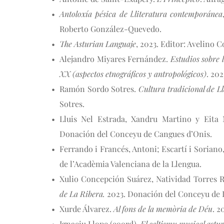
Antoloxía pésica de l.literatura contemporánea
Roberto González-Quevedo.
The Asturian Languaje
, 2023. Editor: Avelino 
Alejandro Miyares Fernández. 
Estudios sobre l
XX (aspectos etnográficos y antropológicos)
. 20
Ramón Sordo Sotres. 
Cultura tradicional de L
Sotres.
Lluis Nel Estrada, Xandru Martino y Eita
Donación del Conceyu de Cangues d’Onis.
Ferrando i Francés, Antoni; Escartí i Soriano,
de l’Acadèmia Valenciana de la Llengua.
Xulio Concepción Suárez, Natividad Torres R
de La Ribera.
 2023. Donación del Conceyu de 
Xurde Álvarez. 
Al fons de la memòria de Déu
. 2
Ignaciu Llope (coord). 
El celtismu musical astur