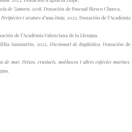
ncia de Zamora
. 2018. Donación de Pascual Riesco Chueca. 
s. Peripècies i avatars d’una ètnia. 
2023. Donación de l’Acadèmia
nación de l’Acadèmia Valenciana de la Llengua.
èlia Sanmartín. 2022. 
Diccionari de lingüística.
 Donación de 
s de mar. Peixos, crustacis, mol·luscos i altres espècies marines.
ngua.