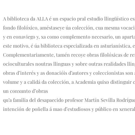
A biblioteca da ALLA é un espacio pral estudio llingüístico es
fondo filolóxico, améstaseye úa colección, cua mesma vocación
y en eonaviego y, xa como complemento necesario, un apartao 
este motivo, é úa biblioteca especializada en asturianística, 
Complementariamente, tamén recoye obras filolóxicas de refere
ocioculturales noutras llinguas y sobre outras realidades lli
obras d’interés y as donacióis d’autores y coleccionistas son 
volume y a calidá da colección, a Academia quixo distinguir 
un conxunto d’obras
qu’a familia del desapaecido profesor Martín Sevilla Rodrígu
intención de poñella á mao d’estudiosos y público en xeneral