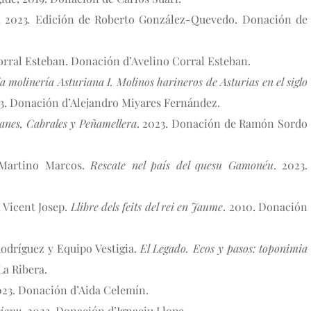
, 2023
.
 Edición de Roberto González-Quevedo. Donación de 
Corral Esteban. Donación d’Avelino Corral Esteban.
a molinería Asturiana I. Molinos harineros de Asturias en el siglo 
23. Donación d’Alejandro Miyares Fernández.
lanes, Cabrales y Peñamellera
. 2023. Donación de Ramón Sordo 
 Martino Marcos. 
Rescate nel país del quesu Gamonéu
. 2023. 
 Vicent Josep. 
Llibre dels feits del rei en Jaume
. 2010. Donación 
odríguez y Equipo Vestigia. 
El Legado. Ecos y pasos: toponimia 
La Ribera.
023. Donación d’Aida Celemín.
ianu. 
2023. Donación d’Ignaciu Llope.